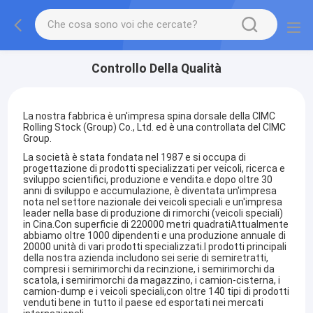
Controllo Della Qualità
La nostra fabbrica è un'impresa spina dorsale della CIMC
Rolling Stock (Group) Co., Ltd. ed è una controllata del CIMC
Group.
La società è stata fondata nel 1987 e si occupa di
progettazione di prodotti specializzati per veicoli, ricerca e
sviluppo scientifici, produzione e vendita.e dopo oltre 30
anni di sviluppo e accumulazione, è diventata un'impresa
nota nel settore nazionale dei veicoli speciali e un'impresa
leader nella base di produzione di rimorchi (veicoli speciali)
in Cina.Con superficie di 220000 metri quadratiAttualmente
abbiamo oltre 1000 dipendenti e una produzione annuale di
20000 unità di vari prodotti specializzati.I prodotti principali
della nostra azienda includono sei serie di semiretratti,
compresi i semirimorchi da recinzione, i semirimorchi da
scatola, i semirimorchi da magazzino, i camion-cisterna, i
camion-dump e i veicoli speciali,con oltre 140 tipi di prodotti
venduti bene in tutto il paese ed esportati nei mercati