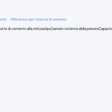
ento
#
Ritrainere per cisterna di cemento
porto di cemento alla rinfusatipoCamion-cisterna della polvereCapaci