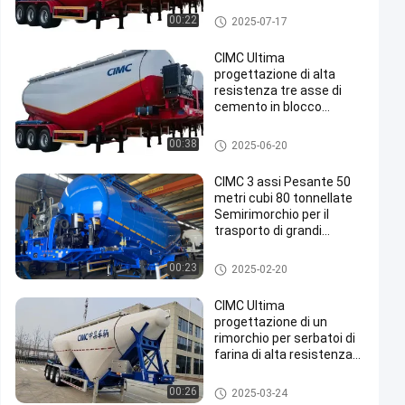
rimorchio per cemento
00:22
2025-07-17
CIMC Ultima
progettazione di alta
resistenza tre asse di
cemento in blocco
polvere serbatoio
rimorchio
rimorchio per cemento
00:38
2025-06-20
CIMC 3 assi Pesante 50
metri cubi 80 tonnellate
Semirimorchio per il
trasporto di grandi
quantità
rimorchio per cemento
00:23
2025-02-20
CIMC Ultima
progettazione di un
rimorchio per serbatoi di
farina di alta resistenza
di grado alimentare
rimorchio per cemento
00:26
2025-03-24