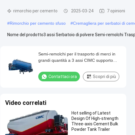
rimorchio per cemento
2025-03-24
7 opinioni
#
Rimorchio per cemento sfuso
#
Cremagliera per serbatoi di cem
Nome del prodotto3 assi Serbatoio di polvere Semi-remolchi Tras
Guarda di più
-->
Semi-remolchi per il trasporto di merci in
Messaggi del visitatore
grandi quantità a 3 assi CIMC supporto
standard per le gambe e sospensione
avanzata
Contattaci ora
Scopri di più
Nessun commento pubblico
Video correlati
Hot selling of Latest
Design Of High-strength
Three-axis Cement Bulk
Powder Tank Trailer