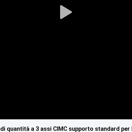
Play
Video
andi quantità a 3 assi CIMC supporto standard pe