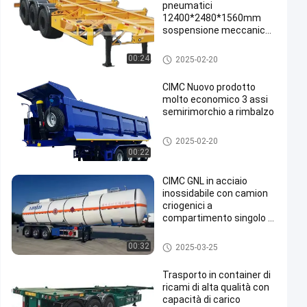
pneumatici
12400*2480*1560mm
sospensione meccanica
60T carico utile scheletro
semirimorchio
rimorchio di scheletro dei sem
00:24
2025-02-20
i
CIMC Nuovo prodotto
molto economico 3 assi
semirimorchio a rimbalzo
autocarro con cassone ribalta
2025-02-20
bile
00:22
CIMC GNL in acciaio
inossidabile con camion
criogenici a
compartimento singolo o
2/4 opzionali
Camion di serbatoio di combu
00:32
2025-03-25
stibile
Trasporto in container di
ricami di alta qualità con
capacità di carico