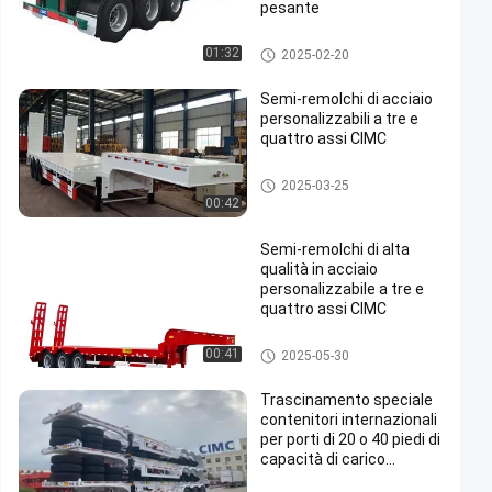
pesante
rimorchio di scheletro dei sem
01:32
2025-02-20
i
Semi-remolchi di acciaio
personalizzabili a tre e
quattro assi CIMC
rimorchio basso dei semi del l
2025-03-25
etto
00:42
Semi-remolchi di alta
qualità in acciaio
personalizzabile a tre e
quattro assi CIMC
rimorchio basso dei semi del l
00:41
2025-05-30
etto
Trascinamento speciale
contenitori internazionali
per porti di 20 o 40 piedi di
capacità di carico
pesante