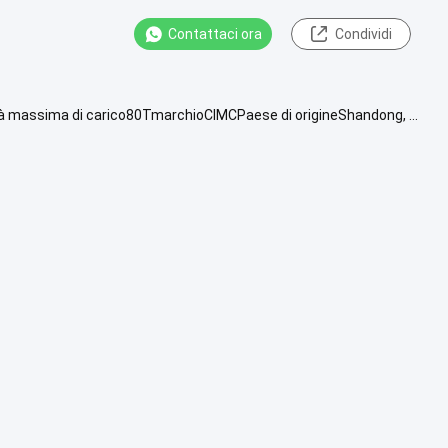
Contattaci ora
Condividi
tà massima di carico80TmarchioCIMCPaese di origineShandong, ...
Lasciate un messaggio.