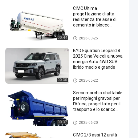
CIMC Ultima
progettazione di alta
resistenza tre asse di
cemento in blocco
polvere serbatoio
rimorchio
rimorchio per cemento
00:44
2025-03-25
BYD Equation Leopard 8
2025 Cina Veicoli a nuova
energia Auto 4WD SUV
ibrido medio e grande
rimorchio per cemento
00:30
2025-05-22
Semirimorchio ribaltabile
per impieghi gravosi per
l'Africa, progettato per il
trasporto e lo scarico
efficiente di materiali
sfusi e rifiuti
autocarro con cassone ribalta
00:37
2025-06-20
bile
CIMC 2/3 assi 12 unità