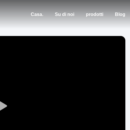
Casa.
Su di noi
prodotti
Blog
Play
Video