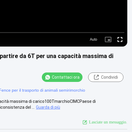
Auto
Picture-
Fullscre
in-
Picture
partire da 6T per una capacità massima di
Contattaci ora
Condividi
Fence per il trasporto di animali semirimorchio
pacità massima di carico100TmarchioCIMCPaese di
consistenza del ...
Guarda di più
Lasciate un messaggio.