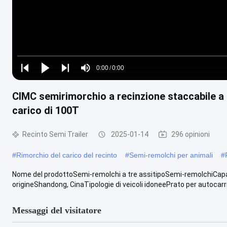
Loaded
:
0%
0:00
/
0:00
Play
Play
Play
Mute
Current
Duration
next
next
CIMC semirimorchio a recinzione staccabile a 
Time
carico di 100T
Recinto Semi Trailer
2025-01-14
296 opinioni
#
Rimorchio del carico del recinto
#
Semi-remolchi per animali
#
Nome del prodottoSemi-remolchi a tre assitipoSemi-remolchiCa
origineShandong, CinaTipologie di veicoli idoneePrato per autocarri
Messaggi del visitatore