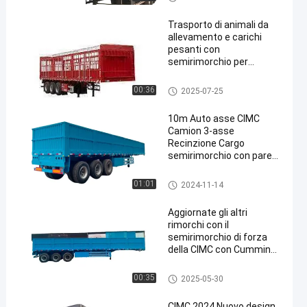
materiale in acciaio
Trasporto di animali da
allevamento e carichi
pesanti con
semirimorchio per
recinzioni
Recinto Semi Trailer
00:36
2025-07-25
en
10m Auto asse CIMC
Camion 3-asse
Recinzione Cargo
semirimorchio con parete
laterale
Recinto Semi Trailer
01:01
2024-11-14
Aggiornate gli altri
rimorchi con il
semirimorchio di forza
della CIMC con Cummins
Diesel
Recinto Semi Trailer
00:35
2025-05-30
CIMC 2024 Nuovo design