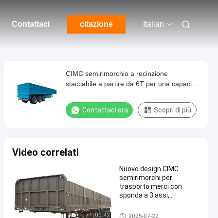
Contattaci
citazione
Italian
CIMC semirimorchio a recinzione
staccabile a partire da 6T per una capacità
massima di carico di 100T
Contattaci ora
Scopri di più
Video correlati
Nuovo design CIMC
semirimorchi per
trasporto merci con
sponda a 3 assi,
economici, con capacità
di 50 tonnellate e
Recinto Semi Trailer
00:42
2025-07-22