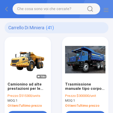
Carrello Di Miniera
(41)
Camionino ad alte
Trasmissione
prestazioni per le
manuale tipo corpo
operazioni di
ampio miniera
Prezzo:
$515300/units
Prezzo:
$300000/unit
estrazione mineraria,
camion scarico 6x4 2
MOQ:
1
MOQ:
1
XDA45U Camionino
passeggeri
articolato per
Ottieni l'ultimo prezzo
Ottieni l'ultimo prezzo
scarichi di rifiuti