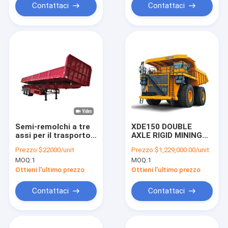
Contattaci
Contattaci
Semi-remolchi a tre
XDE150 DOUBLE
assi per il trasporto
AXLE RIGID MINING
delle miniere di
DUMP TRUCK per le
Prezzo:
$22000/unit
Prezzo:
$1,229,000.00/unit
carbone
operazioni minerarie
MOQ:
1
MOQ:
1
pesanti
Ottieni l'ultimo prezzo
Ottieni l'ultimo prezzo
Contattaci
Contattaci