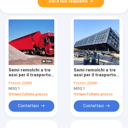
Dai il tuo requisito
Semi-remolchi a tre
Semi-remolchi a tre
assi per il trasporto
assi per il trasporto
delle miniere di
delle miniere di
Prezzo:
22000
Prezzo:
22000
carbone
carbone
MOQ:
1
MOQ:
1
Ottieni l'ultimo prezzo
Ottieni l'ultimo prezzo
Contattaci
Contattaci