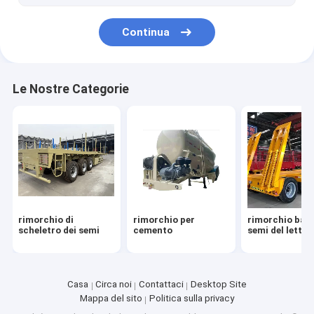
Serbatoio di benzina semirimorchio
Continua
Autoveicoli per miscelatori di calcestruzzo
testa del trattore
Le Nostre Categorie
rimorchio di
rimorchio per
rimorchio bass
scheletro dei semi
cemento
semi del letto
Casa
Circa noi
Contattaci
Desktop Site
Mappa del sito
Politica sulla privacy