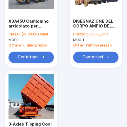
Fatory Tour
Controllo di qualità
XDA45U Camionino
DISEGNAZIONE DEL
articolato per
CORPO AMPIO DEL
Contattaci
scarico di rifiuti
Camion elettrico
Prezzo:
$610000.00/unit
Prezzo:
$300000/unit
MOQ:
1
MOQ:
1
Richiedere un preventivo
Ottieni l'ultimo prezzo
Ottieni l'ultimo prezzo
Contattaci
Contattaci
rimorchio di scheletro dei semi
rimorchio per cemento
rimorchio basso dei semi del letto
autocarro con cassone ribaltabile
rimorchio a base piatta dei semi
3-Axles Tipping Coal