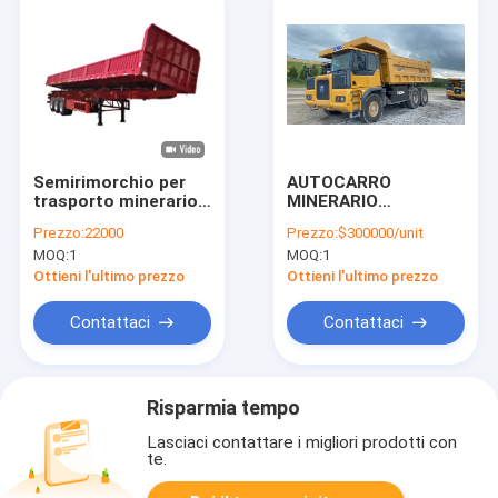
Semirimorchio per
AUTOCARRO
trasporto minerario
MINERARIO
di carbone a 3 assi
ELETTRICO A
Prezzo:
22000
Prezzo:
$300000/unit
con ribaltabile
CARROZZERIA LARGA
MOQ:
1
MOQ:
1
laterale
PER OPERAZIONI
MINERARIE
Ottieni l'ultimo prezzo
Ottieni l'ultimo prezzo
Contattaci
Contattaci
Risparmia tempo
Lasciaci contattare i migliori prodotti con
te.