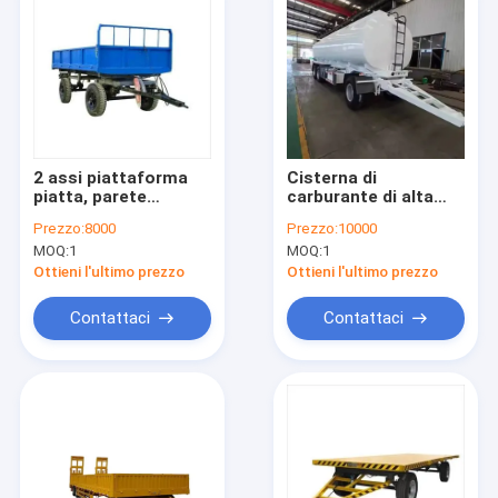
2 assi piattaforma
Cisterna di
piatta, parete
carburante di alta
laterale piatta,
qualità
Prezzo:
8000
Prezzo:
10000
traino, rimorchio
MOQ:
1
MOQ:
1
completo con scala
Ottieni l'ultimo prezzo
Ottieni l'ultimo prezzo
Contattaci
Contattaci
Casa
Prodotti
Chi siamo