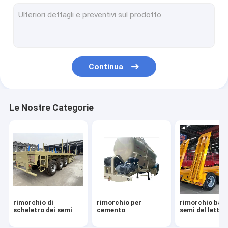
Trailers frigoriferi
Recinto Semi Trailer
Semi-remolchi per il trasporto di autoveicoli
Continua
Camion di serbatoio di combustibile
Full Trailer
Le Nostre Categorie
carrello di miniera
Macchine per la costruzione
caricatore laterale
Semi rimorchio intrappolato
rimorchio di
rimorchio per
rimorchio bass
Granate per autotrasporti
scheletro dei semi
cemento
semi del letto