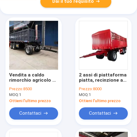
Dai il tuo requisito
Vendita a caldo
2 assi di piattaforma
rimorchio agricolo 3-
piatta, recinzione a
Assi idraulici
trazione, rimorchio
Prezzo:
8500
Prezzo:
8000
posteriore Dump Bar
con scala
MOQ:
1
MOQ:
1
di trazione rimorchio
completo
Ottieni l'ultimo prezzo
Ottieni l'ultimo prezzo
Contattaci
Contattaci