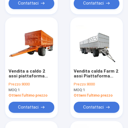
Contattaci
Contattaci
Vendita a caldo 2
Vendita calda Farm 2
assi piattaforma
assi Piattaforma
piatta parete laterale
Piattaforma di
Prezzo:
8000
Prezzo:
8000
a letto piatto traino
recinzione di traino
MOQ:
1
MOQ:
1
pieno rimorchio con
Full trailer con scala
scala
Ottieni l'ultimo prezzo
Ottieni l'ultimo prezzo
Contattaci
Contattaci