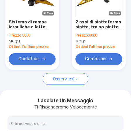
Fatory Tour
Controllo di qualità
Sistema di rampe
2 assi di piattaforma
idrauliche a letto
piatta, traino piatto,
Contattaci
basso, porta-carri a
rimorchio completo
Prezzo:
8000
Prezzo:
8000
tutto campo, in
con scala
MOQ:
1
MOQ:
1
vendita
Richiedere un preventivo
Ottieni l'ultimo prezzo
Ottieni l'ultimo prezzo
Contattaci
Contattaci
rimorchio di scheletro dei semi
Osservi più
rimorchio per cemento
rimorchio basso dei semi del letto
Lasciate Un Messaggio
Ti Risponderemo Velocemente
autocarro con cassone ribaltabile
rimorchio a base piatta dei semi