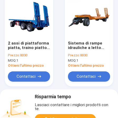
2 assi di piattaforma
Sistema di rampe
piatta, traino piatto,
idrauliche a letto
rimorchio completo
basso, porta-carri a
Prezzo:
8000
Prezzo:
8000
con scala
tutto campo, in
MOQ:
1
MOQ:
1
vendita
Ottieni l'ultimo prezzo
Ottieni l'ultimo prezzo
Contattaci
Contattaci
Risparmia tempo
Lasciaci contattare i migliori prodotti con
te.