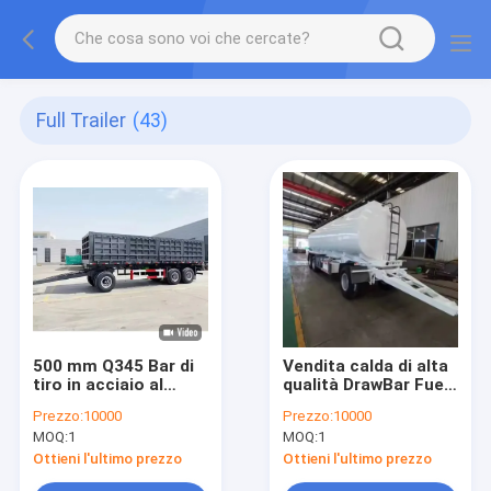
Full Trailer
(43)
500 mm Q345 Bar di
Vendita calda di alta
tiro in acciaio al
qualità DrawBar Fuel
carbonio Parete
Tanker Full Trailer
Prezzo:
10000
Prezzo:
10000
laterale Full Trailer
MOQ:
1
MOQ:
1
per 40-100 tonnellate
di capacità di carico
Ottieni l'ultimo prezzo
Ottieni l'ultimo prezzo