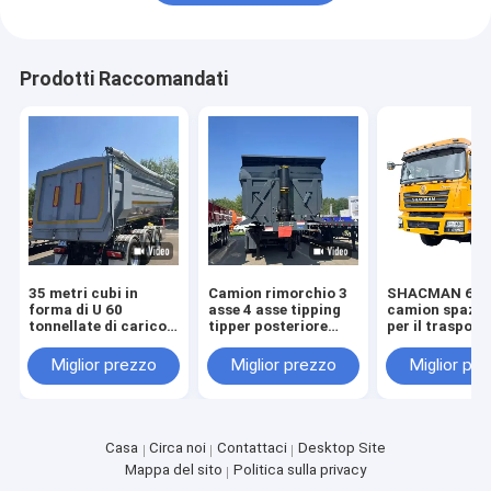
Prodotti Raccomandati
35 metri cubi in
Camion rimorchio 3
SHACMAN 6*4
forma di U 60
asse 4 asse tipping
camion spazz
tonnellate di carico
tipper posteriore
per il trasport
idraulico posteriore
dump truck
sabbia, pietra,
carico pesante
semirimorchio per la
carbone
Miglior prezzo
Miglior prezzo
Miglior pr
rimorchio camion di
costruzione
scarico
Casa
Circa noi
Contattaci
Desktop Site
Mappa del sito
Politica sulla privacy