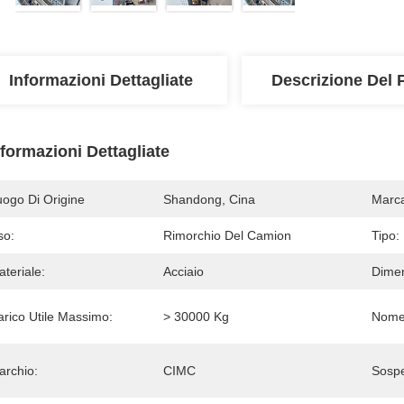
Informazioni Dettagliate
Descrizione Del 
nformazioni Dettagliate
uogo Di Origine
Shandong, Cina
Marc
so:
Rimorchio Del Camion
Tipo:
teriale:
Acciaio
Dimen
arico Utile Massimo:
> 30000 Kg
Nome 
archio:
CIMC
Sospe