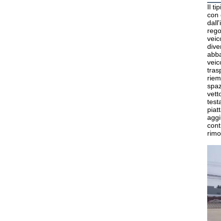
Il t
con 
dall
rego
veic
dive
abba
veic
tras
riem
spaz
vett
test
piat
aggi
cont
rimo