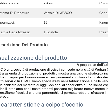
abbricazione:
2 Assi
Color
istema Di Frenatura:
Valvola Di WABCO
Capac
neumatici:
16
Kingp
atola Degli Attrezzi:
1 Scatola
Prezz
escrizione Del Prodotto
sualizzazione del prodotto
A proposito dell'a
C è una società di produzione di veicoli con sede nella città di Wuhan 
tra azienda di produzione di prodotti dimostra una visione strategica in
tro impegno per l'innovazione e il miglioramento continuo.La nostra dediz
tro servizio.In CIMC, siamo specializzati nella fabbricazione e nella vendi
ide richieste del mercato di oggi.Con anni di esperienza e una solida espe
idabili, crediamo che i nostri prodotti possano migliorare notevolmente l
erte.Siamo fiduciosi che una partnership ci permetterebbe di sfruttare i n
iproca..
 caratteristiche a colpo d'occhio