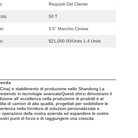
e:
Requisiti Del Cliente
ità:
50 T
in:
3.5'' Marchio Cinese
o:
$21,000.00/units 1-4 Units
zienda
(Cina) e stabilimento di produzione nello Shandong.La 
vestendo in tecnologie avanzateQuesti sforzi dimostrano il 
ione all' eccellenza nella produzione di prodotti è al 
ta di camion di alta qualità, progettati per soddisfare le 
rienza nella fornitura di soluzioni personalizzate e 
e operazioni della vostra azienda ed espandere le vostre 
ostri punti di forza e di raggiungere una crescita 