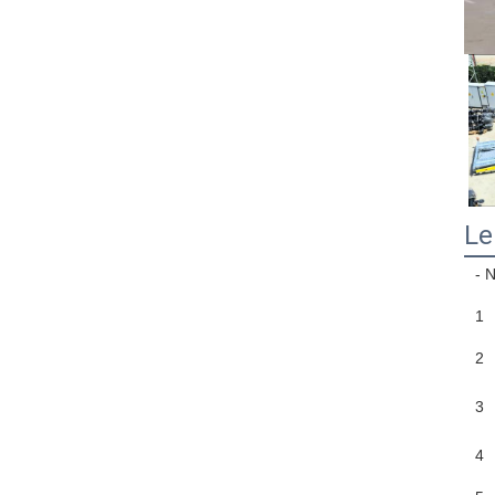
Le
- 
1
2
3
4