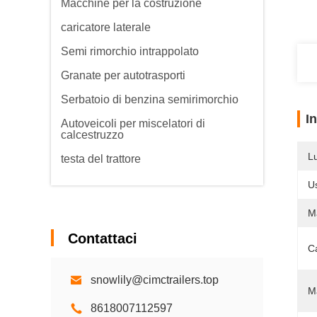
Macchine per la costruzione
caricatore laterale
Semi rimorchio intrappolato
Granate per autotrasporti
Serbatoio di benzina semirimorchio
I
Autoveicoli per miscelatori di
calcestruzzo
L
testa del trattore
U
Ma
Contattaci
C
snowlily@cimctrailers.top
M
8618007112597