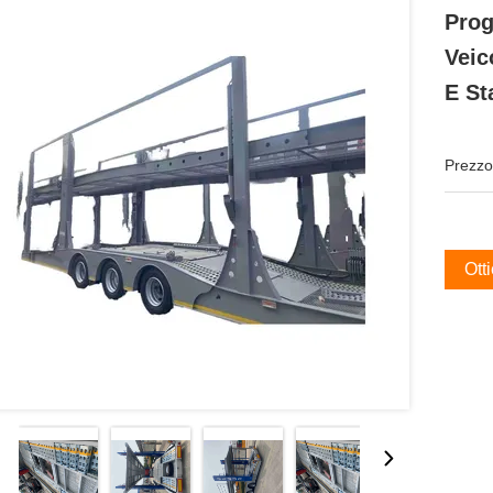
Prog
Veic
E St
Prezzo
Ott