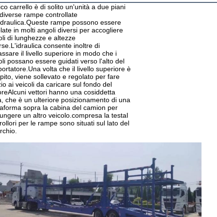
ipico carrello è di solito un'unità a due piani
diverse rampe controllate
'idraulica.Queste rampe possono essere
late in molti angoli diversi per accogliere
oli di lunghezze e altezze
rse.L'idraulica consente inoltre di
ssare il livello superiore in modo che i
oli possano essere guidati verso l'alto del
portatore.Una volta che il livello superiore è
pito, viene sollevato e regolato per fare
io ai veicoli da caricare sul fondo del
oreAlcuni vettori hanno una cosiddetta
a, che è un ulteriore posizionamento di una
taforma sopra la cabina del camion per
ungere un altro veicolo.compresa la testaI
rollori per le rampe sono situati sul lato del
rchio.