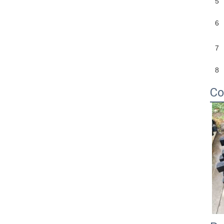
5
6
7
8
Co