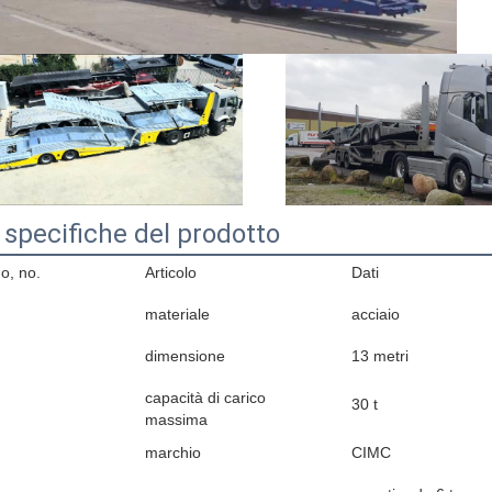
 specifiche del prodotto
No, no.
Articolo
Dati
materiale
acciaio
dimensione
13 metri
capacità di carico
30 t
massima
marchio
CIMC