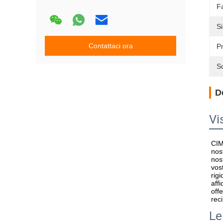
F
S
Contattaci ora
P
Sc
D
Vi
CIM
nos
nos
vos
rig
aff
off
rec
Le