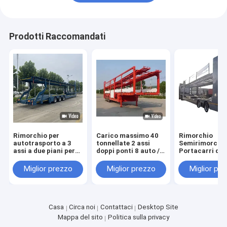
Prodotti Raccomandati
Rimorchio per
Carico massimo 40
Rimorchio
autotrasporto a 3
tonnellate 2 assi
Semirimorchi
assi a due piani per
doppi ponti 8 auto /6
Portacarri da 
SUV/ORV/CUV/MPV
capacità auto auto
Carico Utile per
SUV rimorchio di
Trasporto Effi
Miglior prezzo
Miglior prezzo
Miglior pr
trasporto
di Automobili
Casa
Circa noi
Contattaci
Desktop Site
Mappa del sito
Politica sulla privacy