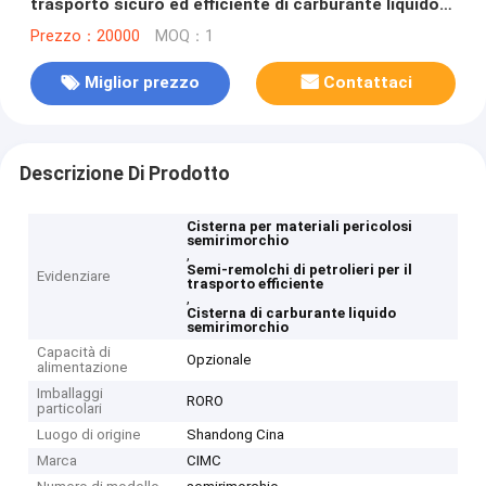
trasporto sicuro ed efficiente di carburante liquido e
materiali pericolosi
Prezzo：20000
MOQ：1
Miglior prezzo
Contattaci
Descrizione Di Prodotto
Cisterna per materiali pericolosi
semirimorchio
,
Semi-remolchi di petrolieri per il
Evidenziare
trasporto efficiente
,
Cisterna di carburante liquido
semirimorchio
Capacità di
Opzionale
alimentazione
Imballaggi
RORO
particolari
Luogo di origine
Shandong Cina
Marca
CIMC