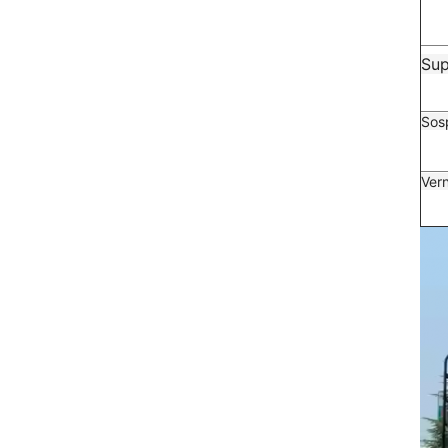
Sup
Sos
Vern