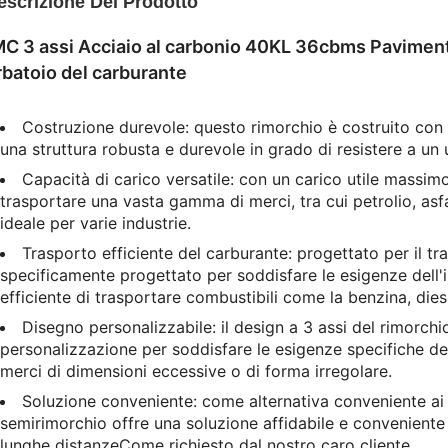
escrizione Del Prodotto
C 3 assi Acciaio al carbonio 40KL 36cbms Pavimento
batoio del carburante
Costruzione durevole: questo rimorchio è costruito con a
una struttura robusta e durevole in grado di resistere a un u
Capacità di carico versatile: con un carico utile massim
trasportare una vasta gamma di merci, tra cui petrolio, asf
ideale per varie industrie.
Trasporto efficiente del carburante: progettato per il t
specificamente progettato per soddisfare le esigenze dell'i
efficiente di trasportare combustibili come la benzina, diesel
Disegno personalizzabile: il design a 3 assi del rimorch
personalizzazione per soddisfare le esigenze specifiche de
merci di dimensioni eccessive o di forma irregolare.
Soluzione conveniente: come alternativa conveniente ai 
semirimorchio offre una soluzione affidabile e conveniente pe
lunghe distanzeCome richiesto dal nostro caro cliente.