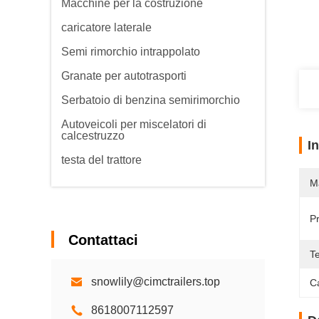
Macchine per la costruzione
caricatore laterale
Semi rimorchio intrappolato
Granate per autotrasporti
Serbatoio di benzina semirimorchio
Autoveicoli per miscelatori di
calcestruzzo
I
testa del trattore
M
P
Contattaci
T
snowlily@cimctrailers.top
Ca
8618007112597