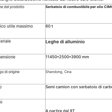
e del prodotto
Serbatoio di combustibile per olio CIM
ico utile massimo
60 t
eriale
Leghe di alluminio
ensione
11450*2500*3900 mm
o di origine
Shandong, Cina
o
Semi camion con serbatoio di carb
so
A partire dal 9T