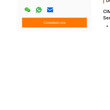
D
CIM
Ser
Contattaci ora