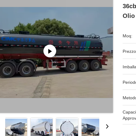
36cb
Olio
Moq:
Prezzo
Imball
Period
Metodo
Capaci
Approv