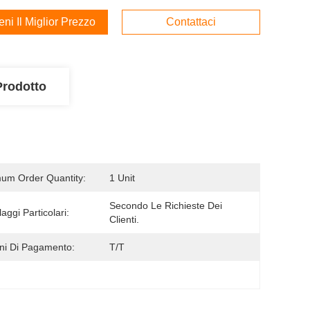
ieni Il Miglior Prezzo
Contattaci
Prodotto
um Order Quantity:
1 Unit
Secondo Le Richieste Dei 
aggi Particolari:
Clienti.
ni Di Pagamento:
T/T