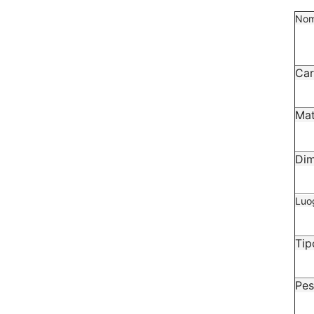
Nom
Car
Mat
Dim
Luog
Tip
Pe