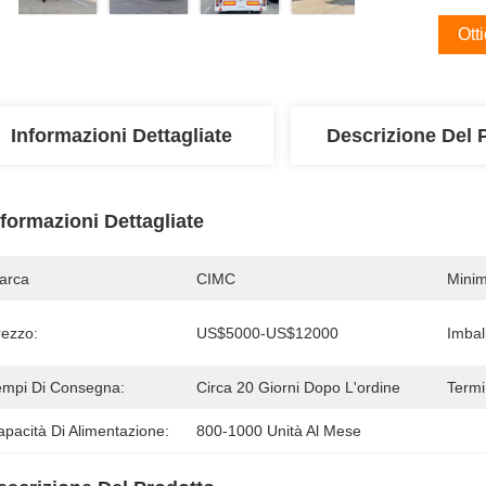
Ott
Informazioni Dettagliate
Descrizione Del 
nformazioni Dettagliate
arca
CIMC
Minim
rezzo:
US$5000-US$12000
Imball
empi Di Consegna:
Circa 20 Giorni Dopo L'ordine
Termi
pacità Di Alimentazione:
800-1000 Unità Al Mese