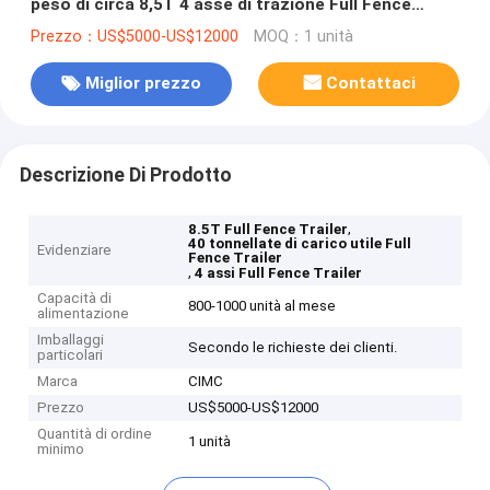
peso di circa 8,5T 4 asse di trazione Full Fence
Trailer
Prezzo：US$5000-US$12000
MOQ：1 unità
Miglior prezzo
Contattaci
Descrizione Di Prodotto
,
8.5T Full Fence Trailer
40 tonnellate di carico utile Full
Evidenziare
Fence Trailer
,
4 assi Full Fence Trailer
Capacità di
800-1000 unità al mese
alimentazione
Imballaggi
Secondo le richieste dei clienti.
particolari
Marca
CIMC
Prezzo
US$5000-US$12000
Quantità di ordine
1 unità
minimo