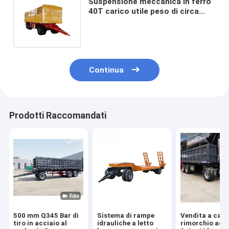
Suspensione meccanica in ferro
40T carico utile peso di circa
8,5T 4 asse di trazione Full
Fence Trailer
Continua
Prodotti Raccomandati
500 mm Q345 Bar di
Sistema di rampe
Vendita a cald
tiro in acciaio al
idrauliche a letto
rimorchio agri